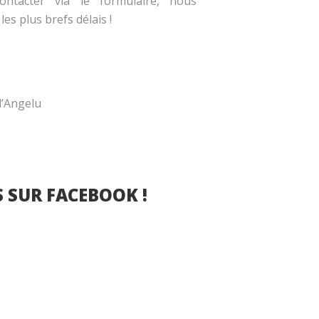
ntacter via le formulaire, nous
es plus brefs délais !
d’Angelu
 SUR FACEBOOK !